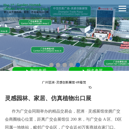
预约参观
预约参观
报名参展
报名参展
灵感园林、家居、仿真植物出口展
作为广交会同期举办的精品交易会，琶洲 · 灵感展馆坐拥广交
会商圈核心位置，距离广交会展馆仅 200 米，与广交会 A 区、D区
同属一地铁站，毗邻广交会区，广交会近40万客商就在家门口。